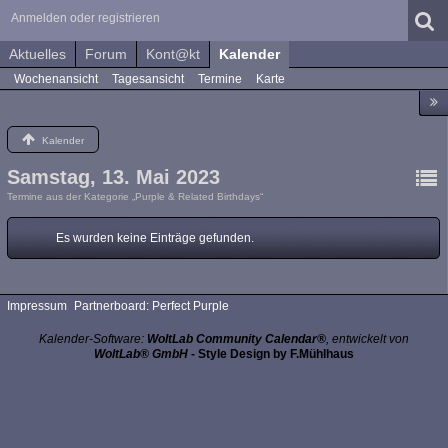
Anmelden oder registrieren
Aktuelles
Forum
Kont@kt
Kalender
Wochenansicht
Tagesansicht
Termine
Karte
Kalender
Samstag, 13. Mai 2023
Termine aus der Kategorie „Purple & Related Birthdays“
Es wurden keine Einträge gefunden.
Impressum
Partnerboard: Perfect Purple
Kalender-Software:
WoltLab Community Calendar®
, entwickelt von
WoltLab® GmbH