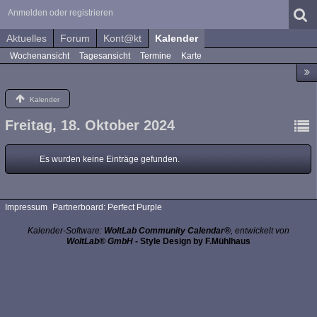
Anmelden oder registrieren
Aktuelles
Forum
Kont@kt
Kalender
Wochenansicht
Tagesansicht
Termine
Karte
Kalender
Freitag, 18. Oktober 2024
Es wurden keine Einträge gefunden.
Impressum
Partnerboard: Perfect Purple
Kalender-Software:
WoltLab Community Calendar®
, entwickelt von
WoltLab® GmbH