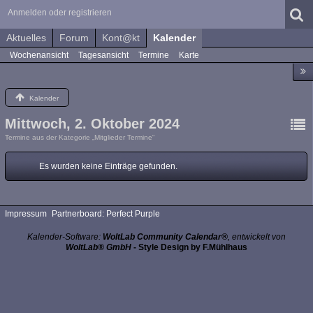
Anmelden oder registrieren
Aktuelles
Forum
Kont@kt
Kalender
Wochenansicht
Tagesansicht
Termine
Karte
Kalender
Mittwoch, 2. Oktober 2024
Termine aus der Kategorie „Mitglieder Termine“
Es wurden keine Einträge gefunden.
Impressum
Partnerboard: Perfect Purple
Kalender-Software:
WoltLab Community Calendar®
, entwickelt von
WoltLab® GmbH