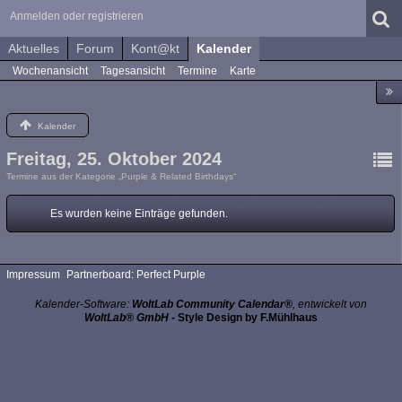
Anmelden oder registrieren
Aktuelles
Forum
Kont@kt
Kalender
Wochenansicht
Tagesansicht
Termine
Karte
Kalender
Freitag, 25. Oktober 2024
Termine aus der Kategorie „Purple & Related Birthdays“
Es wurden keine Einträge gefunden.
Impressum
Partnerboard: Perfect Purple
Kalender-Software:
WoltLab Community Calendar®
, entwickelt von
WoltLab® GmbH