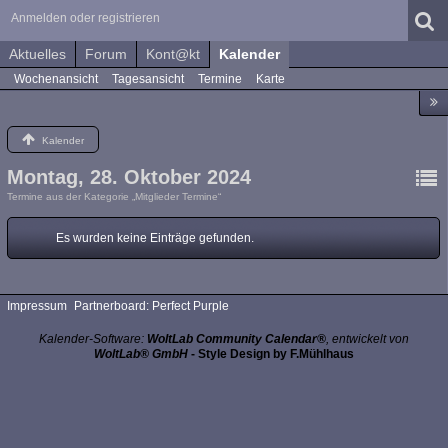
Anmelden oder registrieren
Aktuelles
Forum
Kont@kt
Kalender
Wochenansicht
Tagesansicht
Termine
Karte
Kalender
Montag, 28. Oktober 2024
Termine aus der Kategorie „Mitglieder Termine“
Es wurden keine Einträge gefunden.
Impressum
Partnerboard: Perfect Purple
Kalender-Software:
WoltLab Community Calendar®
, entwickelt von
WoltLab® GmbH