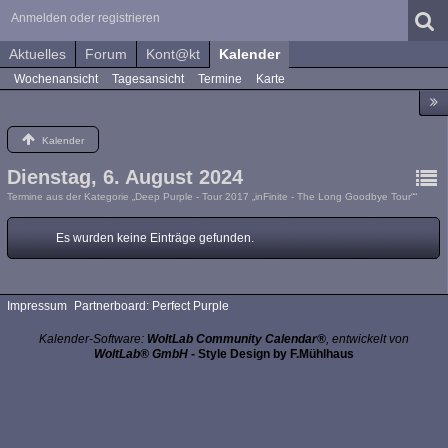
Anmelden oder registrieren
Aktuelles
Forum
Kont@kt
Kalender
Wochenansicht
Tagesansicht
Termine
Karte
Kalender
Dienstag, 6. August 2024
Termine aus der Kategorie „Deep Purple - Tour 2017 „inFinite - The Long Goodbye Tour““
Es wurden keine Einträge gefunden.
Impressum
Partnerboard: Perfect Purple
Kalender-Software:
WoltLab Community Calendar®
, entwickelt von
WoltLab® GmbH