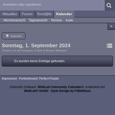
Anmelden oder registrieren
Aktuelles
Forum
Kont@kt
Kalender
Wochenansicht
Tagesansicht
Termine
Karte
Kalender
Sonntag, 1. September 2024
Termine aus der Kategorie „Purple & Related Birthdays“
Es wurden keine Einträge gefunden.
Impressum
Partnerboard: Perfect Purple
Kalender-Software:
WoltLab Community Calendar®
, entwickelt von
WoltLab® GmbH