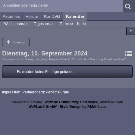
Anmelden oder registrieren
Aktuelles
Forum
Kont@kt
Kalender
Wochenansicht
Tagesansicht
Termine
Karte
Kalender
Dienstag, 10. September 2024
Termine aus der Kategorie „Deep Purple - Tour 2017 „inFinite - The Long Goodbye Tour““
Es wurden keine Einträge gefunden.
Impressum
Partnerboard: Perfect Purple
Kalender-Software:
WoltLab Community Calendar®
, entwickelt von
WoltLab® GmbH