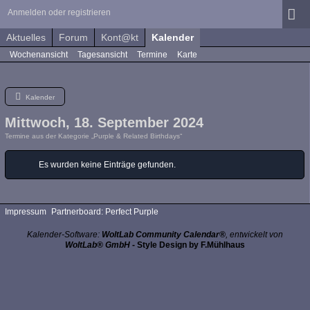
Anmelden oder registrieren
Aktuelles
Forum
Kont@kt
Kalender
Wochenansicht
Tagesansicht
Termine
Karte
Kalender
Mittwoch, 18. September 2024
Termine aus der Kategorie „Purple & Related Birthdays“
Es wurden keine Einträge gefunden.
Impressum
Partnerboard: Perfect Purple
Kalender-Software:
WoltLab Community Calendar®
, entwickelt von
WoltLab® GmbH