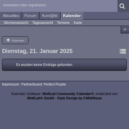
Anmelden oder registrieren
Aktuelles
Forum
Kont@kt
Kalender
Wochenansicht
Tagesansicht
Termine
Karte
Kalender
Dienstag, 21. Januar 2025
Es wurden keine Einträge gefunden.
Impressum
Partnerboard: Perfect Purple
Kalender-Software:
WoltLab Community Calendar®
, entwickelt von
WoltLab® GmbH