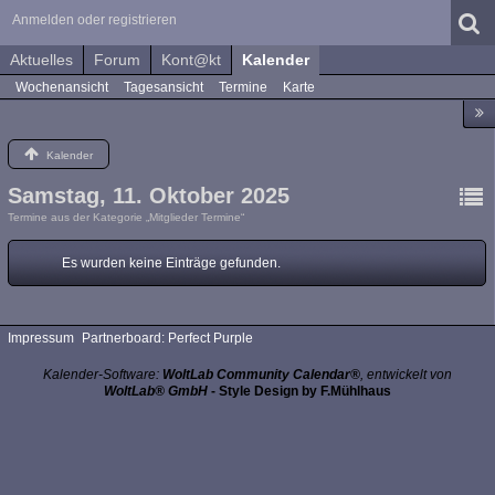
Anmelden oder registrieren
Aktuelles
Forum
Kont@kt
Kalender
Wochenansicht
Tagesansicht
Termine
Karte
Kalender
Samstag, 11. Oktober 2025
Termine aus der Kategorie „Mitglieder Termine“
Es wurden keine Einträge gefunden.
Impressum
Partnerboard: Perfect Purple
Kalender-Software:
WoltLab Community Calendar®
, entwickelt von
WoltLab® GmbH