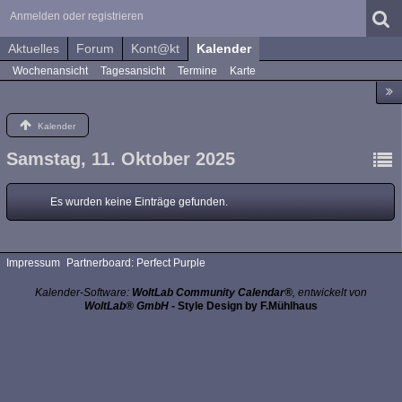
Anmelden oder registrieren
Aktuelles
Forum
Kont@kt
Kalender
Wochenansicht
Tagesansicht
Termine
Karte
Kalender
Samstag, 11. Oktober 2025
Es wurden keine Einträge gefunden.
Impressum
Partnerboard: Perfect Purple
Kalender-Software:
WoltLab Community Calendar®
, entwickelt von
WoltLab® GmbH