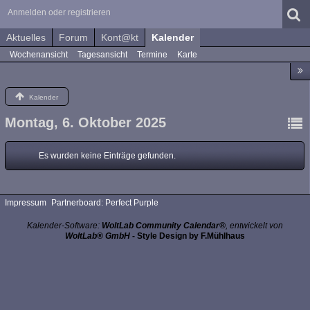
Anmelden oder registrieren
Aktuelles
Forum
Kont@kt
Kalender
Wochenansicht
Tagesansicht
Termine
Karte
Kalender
Montag, 6. Oktober 2025
Es wurden keine Einträge gefunden.
Impressum
Partnerboard: Perfect Purple
Kalender-Software:
WoltLab Community Calendar®
, entwickelt von
WoltLab® GmbH