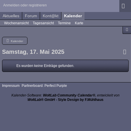
Anmelden oder registrieren
Aktuelles
Forum
Kont@kt
Kalender
Wochenansicht
Tagesansicht
Termine
Karte
Kalender
Samstag, 17. Mai 2025
Es wurden keine Einträge gefunden.
Impressum
Partnerboard: Perfect Purple
Kalender-Software:
WoltLab Community Calendar®
, entwickelt von
WoltLab® GmbH