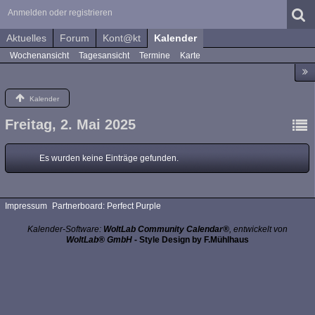
Anmelden oder registrieren
Aktuelles
Forum
Kont@kt
Kalender
Wochenansicht
Tagesansicht
Termine
Karte
Kalender
Freitag, 2. Mai 2025
Es wurden keine Einträge gefunden.
Impressum
Partnerboard: Perfect Purple
Kalender-Software:
WoltLab Community Calendar®
, entwickelt von
WoltLab® GmbH