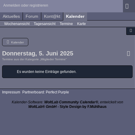
Anmelden oder registrieren
Aktuelles
Forum
Kont@kt
Kalender
Wochenansicht
Tagesansicht
Termine
Karte
Kalender
Donnerstag, 5. Juni 2025
Termine aus der Kategorie „Mitglieder Termine“
Es wurden keine Einträge gefunden.
Impressum
Partnerboard: Perfect Purple
Kalender-Software:
WoltLab Community Calendar®
, entwickelt von
WoltLab® GmbH