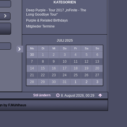
KATEGORIEN
Deep Purple - Tour 2017 „inFinite - The
Long Goodbye Tour“
Purple & Related Birthdays
Mitglieder Termine
JULI 2025
Mo
Di
Mi
Do
Fr
Sa
So
30
1
2
3
4
5
6
7
8
9
10
11
12
13
14
15
16
17
18
19
20
21
22
23
24
25
26
27
28
29
30
31
1
2
3
Stil ändern
8. August 2026, 00:29