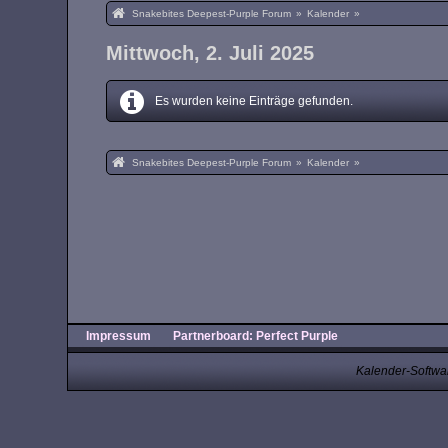
Snakebites Deepest-Purple Forum
»
Kalender
»
Mittwoch, 2. Juli 2025
Es wurden keine Einträge gefunden.
Snakebites Deepest-Purple Forum
»
Kalender
»
Impressum
Partnerboard: Perfect Purple
Kalender-Softwa