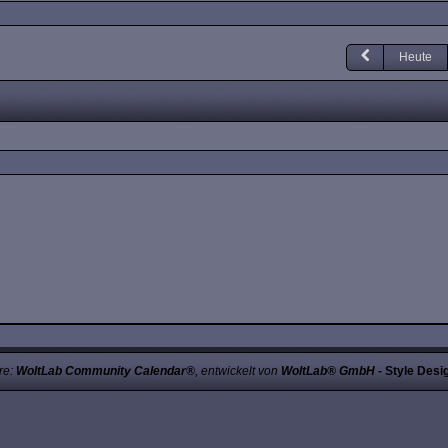
Heute
re:
WoltLab Community Calendar®
, entwickelt von
WoltLab® GmbH