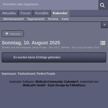
Anmelden oder registrieren
Aktuelles
Forum
Kont@kt
Kalender
Wochenansicht
Tagesansicht
Termine
Karte
Kalender
Sonntag, 10. August 2025
Termine aus der Kategorie „Deep Purple - Tour 2017 „inFinite - The Long Goodbye Tour““
Es wurden keine Einträge gefunden.
Impressum
Partnerboard: Perfect Purple
Kalender-Software:
WoltLab Community Calendar®
, entwickelt von
WoltLab® GmbH