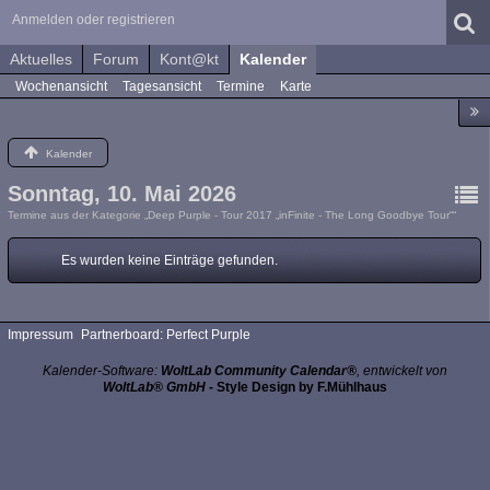
Anmelden oder registrieren
Aktuelles
Forum
Kont@kt
Kalender
Wochenansicht
Tagesansicht
Termine
Karte
Kalender
Sonntag, 10. Mai 2026
Termine aus der Kategorie „Deep Purple - Tour 2017 „inFinite - The Long Goodbye Tour““
Es wurden keine Einträge gefunden.
Impressum
Partnerboard: Perfect Purple
Kalender-Software:
WoltLab Community Calendar®
, entwickelt von
WoltLab® GmbH