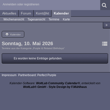
Anmelden oder registrieren
Aktuelles
Forum
Kont@kt
Kalender
Wochenansicht
Tagesansicht
Termine
Karte
Kalender
Sonntag, 10. Mai 2026
Termine aus der Kategorie „Purple & Related Birthdays“
Es wurden keine Einträge gefunden.
Impressum
Partnerboard: Perfect Purple
Kalender-Software:
WoltLab Community Calendar®
, entwickelt von
WoltLab® GmbH