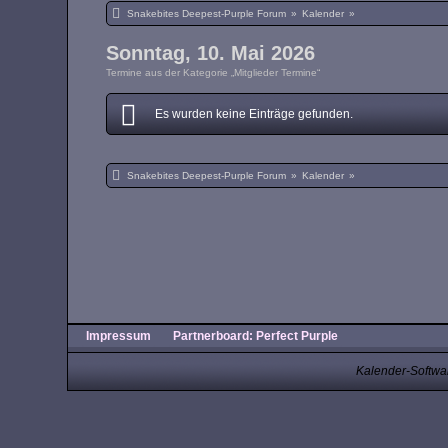
Snakebites Deepest-Purple Forum
»
Kalender
»
Sonntag, 10. Mai 2026
Termine aus der Kategorie „Mitglieder Termine“
Es wurden keine Einträge gefunden.
Snakebites Deepest-Purple Forum
»
Kalender
»
Impressum
Partnerboard: Perfect Purple
Kalender-Softwa