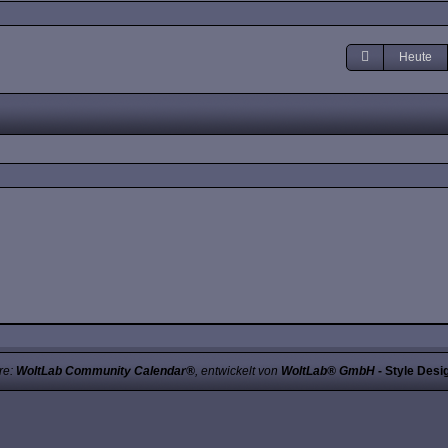
Heute
re:
WoltLab Community Calendar®
, entwickelt von
WoltLab® GmbH