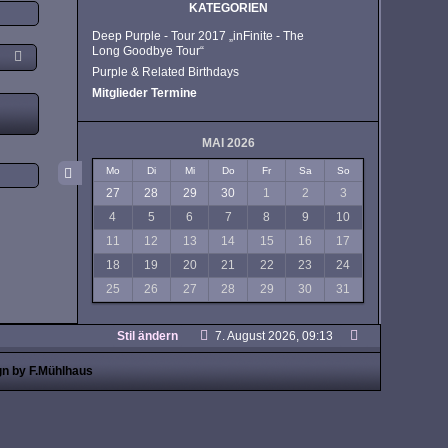
KATEGORIEN
Deep Purple - Tour 2017 „inFinite - The
Long Goodbye Tour“
Purple & Related Birthdays
Mitglieder Termine
MAI 2026
Mo
Di
Mi
Do
Fr
Sa
So
27
28
29
30
1
2
3
4
5
6
7
8
9
10
11
12
13
14
15
16
17
18
19
20
21
22
23
24
25
26
27
28
29
30
31
Stil ändern
7. August 2026, 09:13