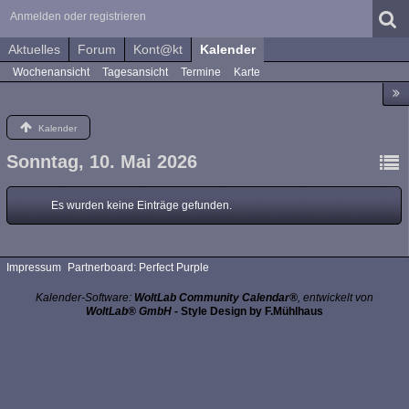
Anmelden oder registrieren
Aktuelles
Forum
Kont@kt
Kalender
Wochenansicht
Tagesansicht
Termine
Karte
Kalender
Sonntag, 10. Mai 2026
Es wurden keine Einträge gefunden.
Impressum
Partnerboard: Perfect Purple
Kalender-Software:
WoltLab Community Calendar®
, entwickelt von
WoltLab® GmbH