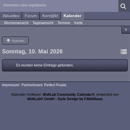
Anmelden oder registrieren
Aktuelles
Forum
Kont@kt
Kalender
Wochenansicht
Tagesansicht
Termine
Karte
Kalender
Sonntag, 10. Mai 2026
Es wurden keine Einträge gefunden.
Impressum
Partnerboard: Perfect Purple
Kalender-Software:
WoltLab Community Calendar®
, entwickelt von
WoltLab® GmbH