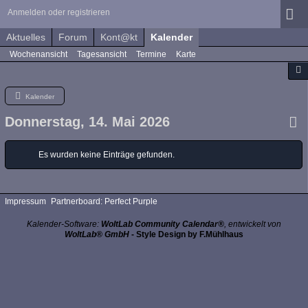
Anmelden oder registrieren
Aktuelles
Forum
Kont@kt
Kalender
Wochenansicht
Tagesansicht
Termine
Karte
Kalender
Donnerstag, 14. Mai 2026
Es wurden keine Einträge gefunden.
Impressum
Partnerboard: Perfect Purple
Kalender-Software:
WoltLab Community Calendar®
, entwickelt von
WoltLab® GmbH