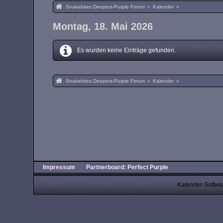
Snakebites Deepest-Purple Forum
»
Kalender
»
Montag, 18. Mai 2026
Es wurden keine Einträge gefunden.
Snakebites Deepest-Purple Forum
»
Kalender
»
Impressum
Partnerboard: Perfect Purple
Kalender-Softwa