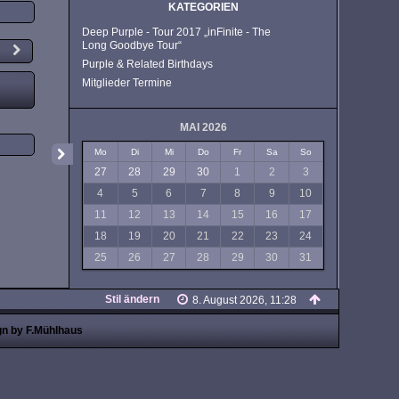
KATEGORIEN
Deep Purple - Tour 2017 „inFinite - The
Long Goodbye Tour“
Purple & Related Birthdays
Mitglieder Termine
MAI 2026
Mo
Di
Mi
Do
Fr
Sa
So
27
28
29
30
1
2
3
4
5
6
7
8
9
10
11
12
13
14
15
16
17
18
19
20
21
22
23
24
25
26
27
28
29
30
31
Stil ändern
8. August 2026, 11:28