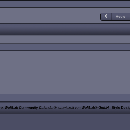
Heute
re:
WoltLab Community Calendar®
, entwickelt von
WoltLab® GmbH