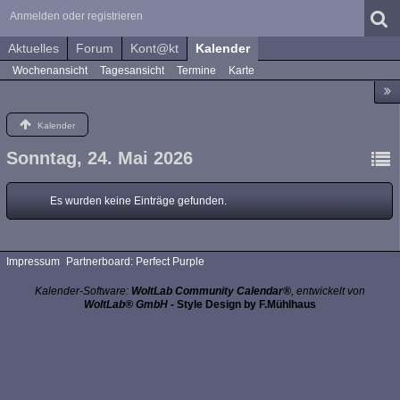
Anmelden oder registrieren
Aktuelles
Forum
Kont@kt
Kalender
Wochenansicht
Tagesansicht
Termine
Karte
Kalender
Sonntag, 24. Mai 2026
Es wurden keine Einträge gefunden.
Impressum
Partnerboard: Perfect Purple
Kalender-Software:
WoltLab Community Calendar®
, entwickelt von
WoltLab® GmbH