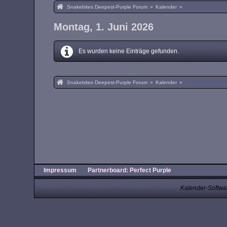
Snakebites Deepest-Purple Forum
»
Kalender
»
Montag, 1. Juni 2026
Es wurden keine Einträge gefunden.
Snakebites Deepest-Purple Forum
»
Kalender
»
Impressum
Partnerboard: Perfect Purple
Kalender-Softwa