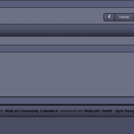
Heute
re:
WoltLab Community Calendar®
, entwickelt von
WoltLab® GmbH