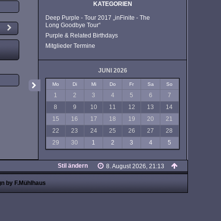
KATEGORIEN
Deep Purple - Tour 2017 „inFinite - The
Long Goodbye Tour“
Purple & Related Birthdays
Mitglieder Termine
JUNI 2026
Mo
Di
Mi
Do
Fr
Sa
So
1
2
3
4
5
6
7
8
9
10
11
12
13
14
15
16
17
18
19
20
21
22
23
24
25
26
27
28
29
30
1
2
3
4
5
Stil ändern
8. August 2026, 21:13