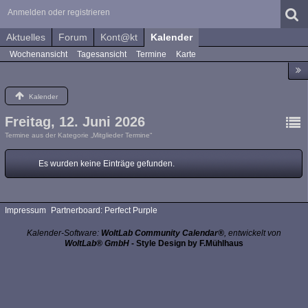
Anmelden oder registrieren
Aktuelles
Forum
Kont@kt
Kalender
Wochenansicht
Tagesansicht
Termine
Karte
Kalender
Freitag, 12. Juni 2026
Termine aus der Kategorie „Mitglieder Termine“
Es wurden keine Einträge gefunden.
Impressum
Partnerboard: Perfect Purple
Kalender-Software:
WoltLab Community Calendar®
, entwickelt von
WoltLab® GmbH