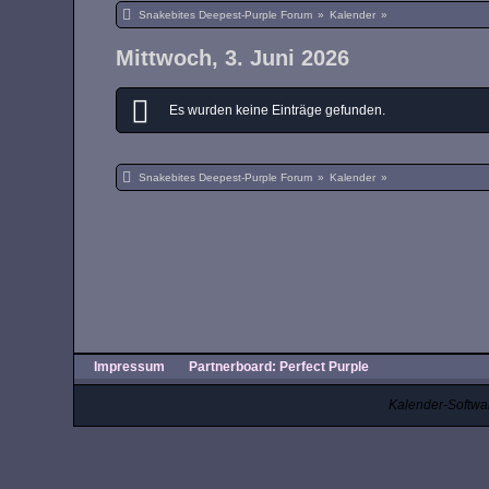
Snakebites Deepest-Purple Forum
»
Kalender
»
Mittwoch, 3. Juni 2026
Es wurden keine Einträge gefunden.
Snakebites Deepest-Purple Forum
»
Kalender
»
Impressum
Partnerboard: Perfect Purple
Kalender-Softwa