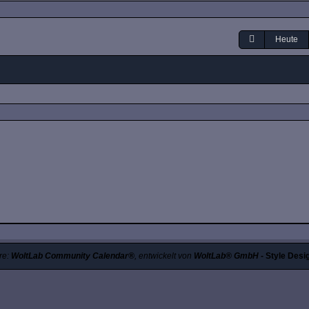
Heute
re:
WoltLab Community Calendar®
, entwickelt von
WoltLab® GmbH