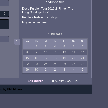
KATEGORIEN
Deep Purple - Tour 2017 „inFinite - The
Long Goodbye Tour“
Purple & Related Birthdays
Mitglieder Termine
JUNI 2026
Mo
Di
Mi
Do
Fr
Sa
So
1
2
3
4
5
6
7
8
9
10
11
12
13
14
15
16
17
18
19
20
21
22
23
24
25
26
27
28
29
30
1
2
3
4
5
Stil ändern
8. August 2026, 11:58