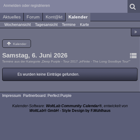
Anmelden oder registrieren
Aktuelles
Forum
Kont@kt
Kalender
Wochenansicht
Tagesansicht
Termine
Karte
Kalender
Samstag, 6. Juni 2026
Termine aus der Kategorie „Deep Purple - Tour 2017 „inFinite - The Long Goodbye Tour““
Es wurden keine Einträge gefunden.
Impressum
Partnerboard: Perfect Purple
Kalender-Software:
WoltLab Community Calendar®
, entwickelt von
WoltLab® GmbH