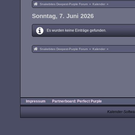
Snakebites Deepest-Purple Forum
»
Kalender
»
Sonntag, 7. Juni 2026
Es wurden keine Einträge gefunden.
Snakebites Deepest-Purple Forum
»
Kalender
»
Impressum
Partnerboard: Perfect Purple
Kalender-Softwa