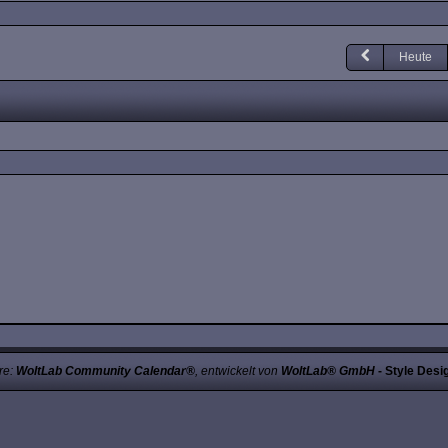
Heute
re:
WoltLab Community Calendar®
, entwickelt von
WoltLab® GmbH