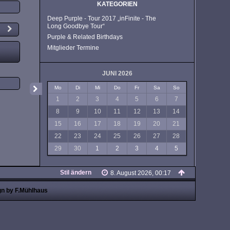
KATEGORIEN
Deep Purple - Tour 2017 „inFinite - The
Long Goodbye Tour“
Purple & Related Birthdays
Mitglieder Termine
JUNI 2026
Mo
Di
Mi
Do
Fr
Sa
So
1
2
3
4
5
6
7
8
9
10
11
12
13
14
15
16
17
18
19
20
21
22
23
24
25
26
27
28
29
30
1
2
3
4
5
Stil ändern
8. August 2026, 00:17