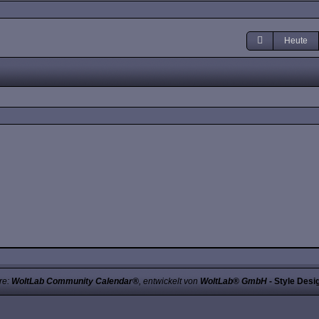
Heute
re:
WoltLab Community Calendar®
, entwickelt von
WoltLab® GmbH