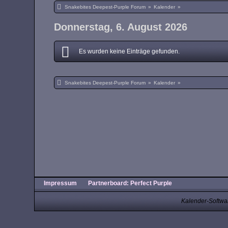
Snakebites Deepest-Purple Forum
»
Kalender
»
Donnerstag, 6. August 2026
Es wurden keine Einträge gefunden.
Snakebites Deepest-Purple Forum
»
Kalender
»
Impressum
Partnerboard: Perfect Purple
Kalender-Softwa