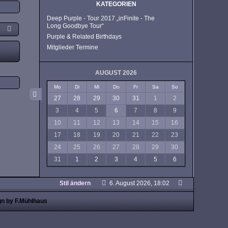
KATEGORIEN
Deep Purple - Tour 2017 „inFinite - The
Long Goodbye Tour“
Purple & Related Birthdays
Mitglieder Termine
AUGUST 2026
Mo
Di
Mi
Do
Fr
Sa
So
27
28
29
30
31
1
2
3
4
5
6
7
8
9
10
11
12
13
14
15
16
17
18
19
20
21
22
23
24
25
26
27
28
29
30
31
1
2
3
4
5
6
Stil ändern
6. August 2026, 18:02