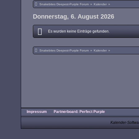
Snakebites Deepest-Purple Forum
»
Kalender
»
Donnerstag, 6. August 2026
Es wurden keine Einträge gefunden.
Snakebites Deepest-Purple Forum
»
Kalender
»
Impressum
Partnerboard: Perfect Purple
Kalender-Softwa