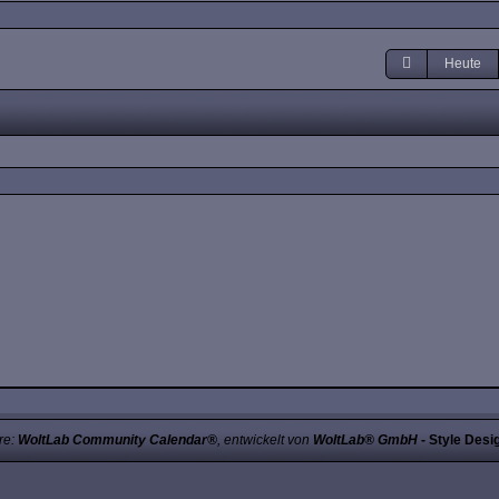
Heute
re:
WoltLab Community Calendar®
, entwickelt von
WoltLab® GmbH