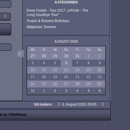
KATEGORIEN
Deep Purple - Tour 2017 „inFinite - The
Long Goodbye Tour“
Purple & Related Birthdays
Mitglieder Termine
AUGUST 2026
Mo
Di
Mi
Do
Fr
Sa
So
27
28
29
30
31
1
2
3
4
5
6
7
8
9
10
11
12
13
14
15
16
17
18
19
20
21
22
23
24
25
26
27
28
29
30
31
1
2
3
4
5
6
Stil ändern
6. August 2026, 09:05