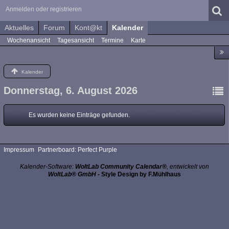
Anmelden oder registrieren
Aktuelles
Forum
Kont@kt
Kalender
Wochenansicht
Tagesansicht
Termine
Karte
Kalender
Donnerstag, 6. August 2026
Es wurden keine Einträge gefunden.
Impressum
Partnerboard: Perfect Purple
Kalender-Software:
WoltLab Community Calendar®
, entwickelt von
WoltLab® GmbH