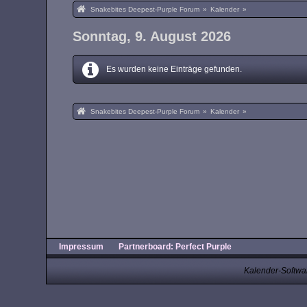
Snakebites Deepest-Purple Forum
»
Kalender
»
Sonntag, 9. August 2026
Es wurden keine Einträge gefunden.
Snakebites Deepest-Purple Forum
»
Kalender
»
Impressum
Partnerboard: Perfect Purple
Kalender-Softwa