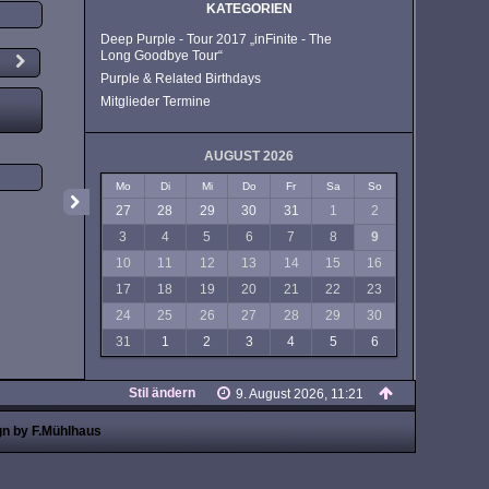
KATEGORIEN
Deep Purple - Tour 2017 „inFinite - The
Long Goodbye Tour“
Purple & Related Birthdays
Mitglieder Termine
AUGUST 2026
Mo
Di
Mi
Do
Fr
Sa
So
27
28
29
30
31
1
2
3
4
5
6
7
8
9
10
11
12
13
14
15
16
17
18
19
20
21
22
23
24
25
26
27
28
29
30
31
1
2
3
4
5
6
Stil ändern
9. August 2026, 11:21