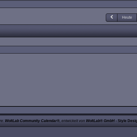
Heute
re:
WoltLab Community Calendar®
, entwickelt von
WoltLab® GmbH