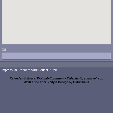
Ort
Impressum
Partnerboard: Perfect Purple
Kalender-Software:
WoltLab Community Calendar®
, entwickelt von
WoltLab® GmbH