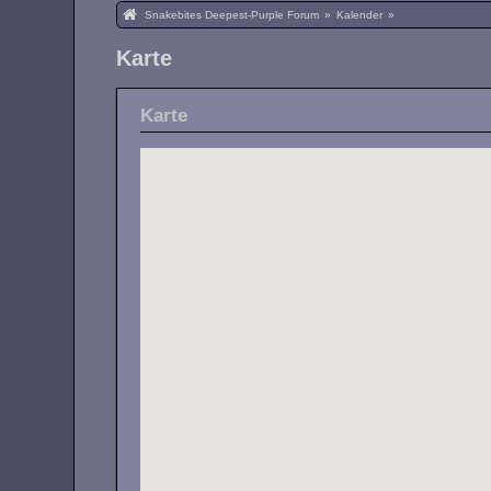
Snakebites Deepest-Purple Forum
»
Kalender
»
Karte
Karte