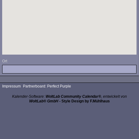
Ort
Impressum
Partnerboard: Perfect Purple
Kalender-Software:
WoltLab Community Calendar®
, entwickelt von
WoltLab® GmbH