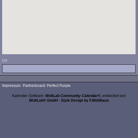
Ort
Impressum
Partnerboard: Perfect Purple
Kalender-Software:
WoltLab Community Calendar®
, entwickelt von
WoltLab® GmbH