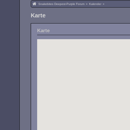
Snakebites Deepest-Purple Forum
»
Kalender
»
Karte
Karte