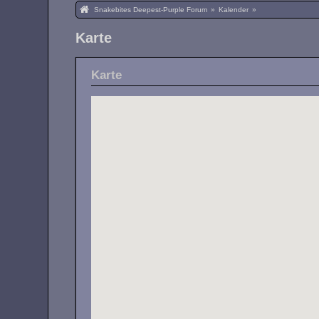
Snakebites Deepest-Purple Forum
»
Kalender
»
Karte
Karte