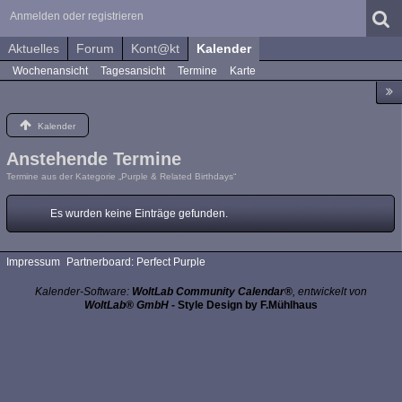
Anmelden oder registrieren
Aktuelles
Forum
Kont@kt
Kalender
Wochenansicht
Tagesansicht
Termine
Karte
Kalender
Anstehende Termine
Termine aus der Kategorie „Purple & Related Birthdays“
Es wurden keine Einträge gefunden.
Impressum
Partnerboard: Perfect Purple
Kalender-Software:
WoltLab Community Calendar®
, entwickelt von
WoltLab® GmbH