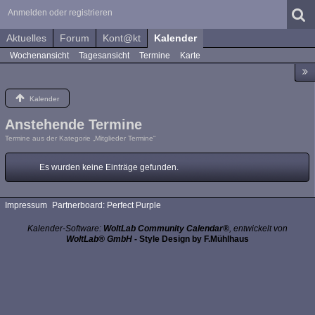
Anmelden oder registrieren
Aktuelles
Forum
Kont@kt
Kalender
Wochenansicht
Tagesansicht
Termine
Karte
Kalender
Anstehende Termine
Termine aus der Kategorie „Mitglieder Termine“
Es wurden keine Einträge gefunden.
Impressum
Partnerboard: Perfect Purple
Kalender-Software:
WoltLab Community Calendar®
, entwickelt von
WoltLab® GmbH