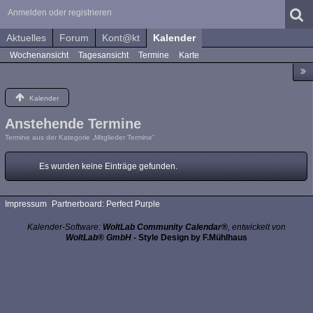
Anmelden oder registrieren
Aktuelles
Forum
Kont@kt
Kalender
Wochenansicht
Tagesansicht
Termine
Karte
Kalender
Anstehende Termine
Termine aus der Kategorie „Mitglieder Termine“
Es wurden keine Einträge gefunden.
Impressum
Partnerboard: Perfect Purple
Kalender-Software:
WoltLab Community Calendar®
, entwickelt von
WoltLab® GmbH