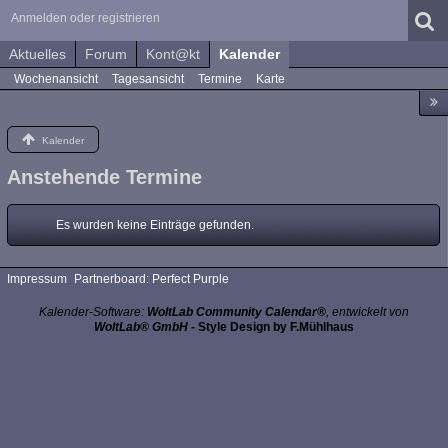
Anmelden oder registrieren
Aktuelles
Forum
Kont@kt
Kalender
Wochenansicht
Tagesansicht
Termine
Karte
Kalender
Anstehende Termine
Es wurden keine Einträge gefunden.
Impressum
Partnerboard: Perfect Purple
Kalender-Software:
WoltLab Community Calendar®
, entwickelt von
WoltLab® GmbH