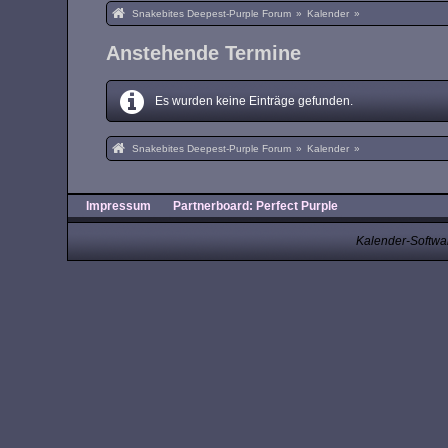
Snakebites Deepest-Purple Forum
»
Kalender
»
Anstehende Termine
Es wurden keine Einträge gefunden.
Snakebites Deepest-Purple Forum
»
Kalender
»
Impressum
Partnerboard: Perfect Purple
Kalender-Softwa