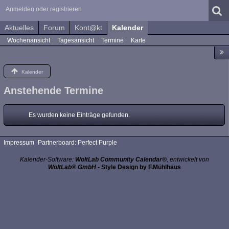
Anmelden oder registrieren
Aktuelles
Forum
Kont@kt
Kalender
Wochenansicht
Tagesansicht
Termine
Karte
Kalender
Anstehende Termine
Es wurden keine Einträge gefunden.
Impressum
Partnerboard: Perfect Purple
Kalender-Software:
WoltLab Community Calendar®
, entwickelt von
WoltLab® GmbH