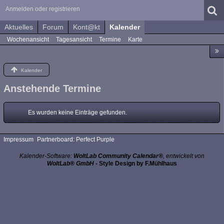
Anmelden oder registrieren
Aktuelles
Forum
Kont@kt
Kalender
Wochenansicht
Tagesansicht
Termine
Karte
Kalender
Anstehende Termine
Es wurden keine Einträge gefunden.
Impressum
Partnerboard: Perfect Purple
Kalender-Software:
WoltLab Community Calendar®
, entwickelt von
WoltLab® GmbH