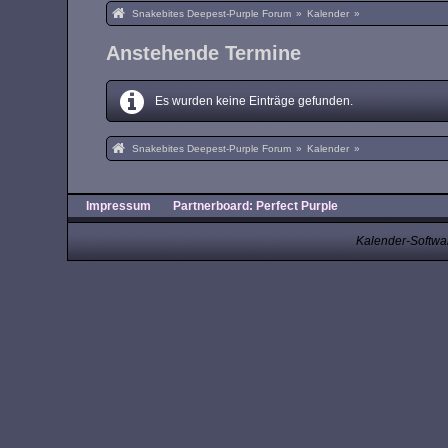
Snakebites Deepest-Purple Forum
»
Kalender
»
Anstehende Termine
Es wurden keine Einträge gefunden.
Snakebites Deepest-Purple Forum
»
Kalender
»
Impressum
Partnerboard: Perfect Purple
Kalender-Softwa