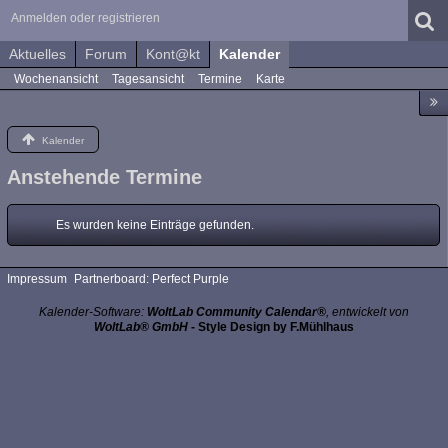
Anmelden oder registrieren
Aktuelles
Forum
Kont@kt
Kalender
Wochenansicht
Tagesansicht
Termine
Karte
Kalender
Anstehende Termine
Es wurden keine Einträge gefunden.
Impressum
Partnerboard: Perfect Purple
Kalender-Software:
WoltLab Community Calendar®
, entwickelt von
WoltLab® GmbH